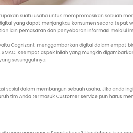
erupakan suatu usaha untuk mempromosikan sebuah me
gital yang dapat menjangkau konsumen secara tepat wa
tian lain pemasaran dan penyebaran informasi melalui in
aitu Cognizant, menggambarkan digital dalam empat bidan
ias SMAC. Keempat aspek inilah yang mungkin digambark
is yang sesungguhnya.
asi sosial dalam membangun sebuah usaha. Jika anda in
uruh tim Anda termasuk Customer service pun harus me
 sih yang ngga punya Smartphone? Handphone juga memil