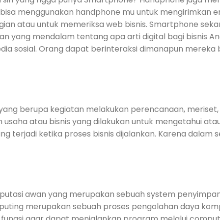
a bisa menggunakan handphone mu untuk mengirimkan e
gian atau untuk memeriksa web bisnis. Smartphone seka
 yang mendalam tentang apa arti digital bagi bisnis A
a sosial. Orang dapat berinteraksi dimanapun mereka b
 yang berupa kegiatan melakukan perencanaan, meriset
 usaha atau bisnis yang dilakukan untuk mengetahui ata
 terjadi ketika proses bisnis dijalankan. Karena dalam 
mputasi awan yang merupakan sebuah system penyimpan
mputing merupakan sebuah proses pengolahan daya kompu
i fungsi agar dapat menjalankan program melalui comput