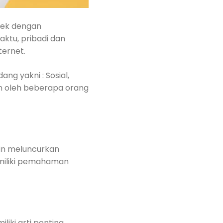
rek dengan
ktu, pribadi dan
ternet.
g yakni : Sosial,
an oleh beberapa orang
gin meluncurkan
miliki pemahaman
iki arti penting