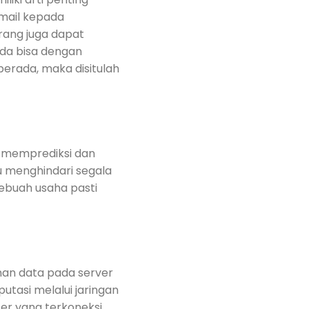
mail kepada
rang juga dapat
nda bisa dengan
erada, maka disitulah
, memprediksi dan
u menghindari segala
sebuah usaha pasti
an data pada server
tasi melalui jaringan
er yang terkoneksi