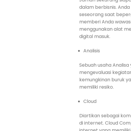
dalam berbisnis. And
seseorang saat beper
memberi Anda wawasan
menggunakan alat medi
digital masuk.
Analisis
Sebuah usaha Analisa
mengevaluasi kegiatan
kemungkinan buruk yang
memiliki resiko.
Cloud
Diartikan sebagai ko
di internet. Cloud Co
internet yang memilik